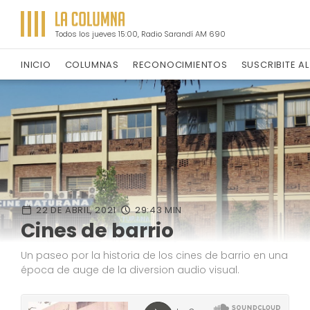
Todos los jueves 15:00, Radio Sarandí AM 690
INICIO
COLUMNAS
RECONOCIMIENTOS
SUSCRIBITE A
22 DE ABRIL, 2021
29:43 MIN
Cines de barrio
Un paseo por la historia de los cines de barrio en una
época de auge de la diversion audio visual.