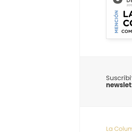
Suscrib
newslet
La Colu