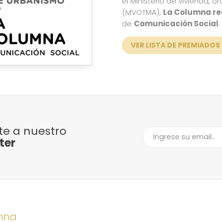
el Ministerio de vivienda, 
(MVOTMA),
La Columna re
de
Comunicación Social
.
VER LISTA DE PREMIADOS
ite a nuestro
ter
mna