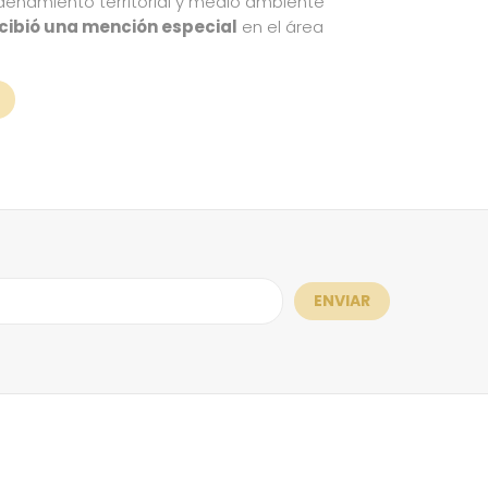
ordenamiento territorial y medio ambiente
cibió una mención especial
en el área
ENVIAR